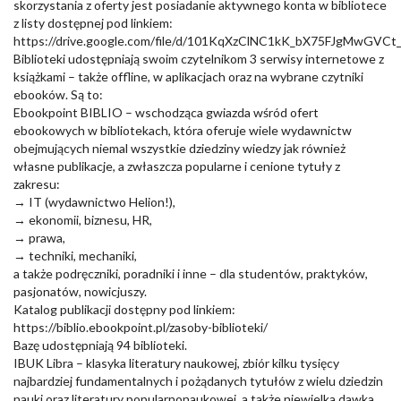
skorzystania z oferty jest posiadanie aktywnego konta w bibliotece
z listy dostępnej pod linkiem:
https://drive.google.com/file/d/101KqXzClNC1kK_bX75FJgMwGVCt_
Biblioteki udostępniają swoim czytelnikom 3 serwisy internetowe z
książkami – także offline, w aplikacjach oraz na wybrane czytniki
ebooków. Są to:
Ebookpoint BIBLIO – wschodząca gwiazda wśród ofert
ebookowych w bibliotekach, która oferuje wiele wydawnictw
obejmujących niemal wszystkie dziedziny wiedzy jak również
własne publikacje, a zwłaszcza popularne i cenione tytuły z
zakresu:
→ IT (wydawnictwo Helion!),
→ ekonomii, biznesu, HR,
→ prawa,
→ techniki, mechaniki,
a także podręczniki, poradniki i inne – dla studentów, praktyków,
pasjonatów, nowicjuszy.
Katalog publikacji dostępny pod linkiem:
https://biblio.ebookpoint.pl/zasoby-biblioteki/
Bazę udostępniają 94 biblioteki.
IBUK Libra – klasyka literatury naukowej, zbiór kilku tysięcy
najbardziej fundamentalnych i pożądanych tytułów z wielu dziedzin
nauki oraz literatury popularnonaukowej, a także niewielka dawka