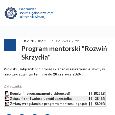
UCZEŃ I RODZIC
13 CZERWIEC 2022
Program mentorski "Rozwiń
Skrzydła"
Wnioski - załącznik nr 1 proszę składać w sekretariacie szkoły w
nieprzekraczalnym terminie do
28 czerwca 2024r.
Załączniki:
Regulamin programu mentorskiego.pdf
[ ]
1822 kB
Załącznik nr 1 wniosek, profil uczestnika
[ ]
384 kB
Zmiany w regulaminie programu mentorskiego.pdf
[ ]
580 kB