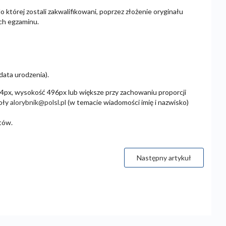
 której zostali zakwalifikowani, poprzez złożenie oryginału
ch egzaminu.
data urodzenia).
354px, wysokość 496px lub większe przy zachowaniu proporcji
koły
alorybnik@polsl.pl
(w temacie wiadomości imię i nazwisko)
atów.
Następny artykuł