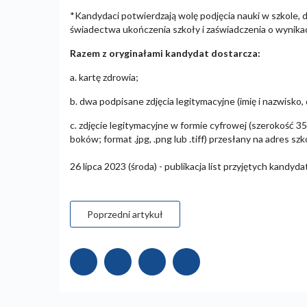
*Kandydaci potwierdzają wolę podjęcia nauki w szkole, do
świadectwa ukończenia szkoły i zaświadczenia o wynika
Razem z oryginałami kandydat dostarcza:
a. kartę zdrowia;
b. dwa podpisane zdjęcia legitymacyjne (imię i nazwisko, 
c. zdjęcie legitymacyjne w formie cyfrowej (szerokość 
boków; format .jpg, .png lub .tiff) przesłany na adres sz
26 lipca 2023 (środa) - publikacja list przyjętych kandyd
Poprzedni artykuł