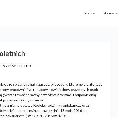
Szkoła
Aktualn
oletnich
RONY MAŁOLETNICH
 spisane reguły, zasady, procedury, które gwarantują, że
 strony pracowników, rodziców, rówieśników oraz innych osób
ą gwarantować sprawny przepływ informacji i odpowiednią
et podejrzenia krzywdzenia.
 r. o zmianie ustawy Kodeks rodzinny i opiekuńczy oraz
). Modyfikuje ona m.in. ustawę z dnia 13 maja 2016 r. o
le seksualnym (Dz. U. z 2023 r. poz. 1304).