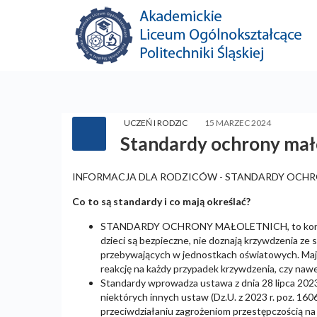
UCZEŃ I RODZIC
15 MARZEC 2024
Standardy ochrony mał
INFORMACJA DLA RODZICÓW - STANDARDY OCH
Co to są standardy i co mają określać?
STANDARDY OCHRONY MAŁOLETNICH, to konkretne
dzieci są bezpieczne, nie doznają krzywdzenia ze
przebywających w jednostkach oświatowych. Maj
reakcję na każdy przypadek krzywdzenia, czy naw
Standardy wprowadza ustawa z dnia 28 lipca 2023
niektórych innych ustaw (Dz.U. z 2023 r. poz. 1606
przeciwdziałaniu zagrożeniom przestępczością na t