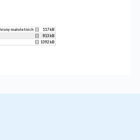
hrony małoletnich
[ ]
117 kB
[ ]
813 kB
[ ]
1392 kB