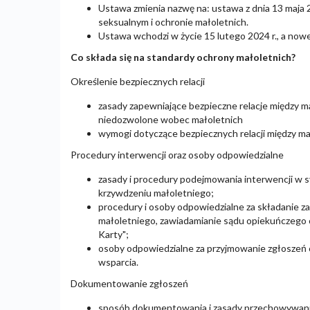
Ustawa zmienia nazwę na: ustawa z dnia 13 maja 2
seksualnym i ochronie małoletnich.
Ustawa wchodzi w życie 15 lutego 2024 r., a now
Co składa się na standardy ochrony małoletnich?
Określenie bezpiecznych relacji
zasady zapewniające bezpieczne relacje między m
niedozwolone wobec małoletnich
wymogi dotyczące bezpiecznych relacji między ma
Procedury interwencji oraz osoby odpowiedzialne
zasady i procedury podejmowania interwencji w sy
krzywdzeniu małoletniego;
procedury i osoby odpowiedzialne za składanie z
małoletniego, zawiadamianie sądu opiekuńczego 
Karty";
osoby odpowiedzialne za przyjmowanie zgłoszeń o
wsparcia.
Dokumentowanie zgłoszeń
sposób dokumentowania i zasady przechowywania