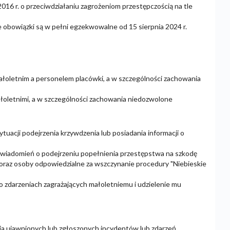
016 r. o przeciwdziałaniu zagrożeniom przestępczością na tle
e obowiązki są w pełni egzekwowalne od 15 sierpnia 2024 r.
ałoletnim a personelem placówki, a w szczególności zachowania
łoletnimi, a w szczególności zachowania niedozwolone
tuacji podejrzenia krzywdzenia lub posiadania informacji o
awiadomień o podejrzeniu popełnienia przestępstwa na szkodę
oraz osoby odpowiedzialne za wszczynanie procedury "Niebieskie
 zdarzeniach zagrażających małoletniemu i udzielenie mu
 ujawnionych lub zgłoszonych incydentów lub zdarzeń