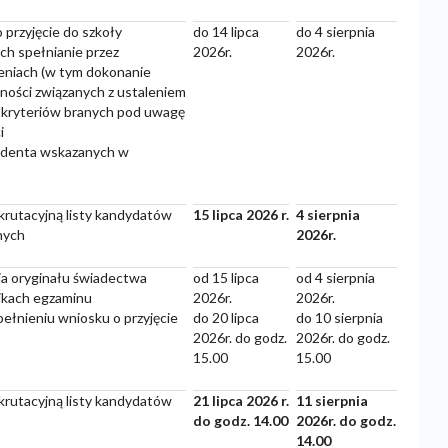
 przyjęcie do szkoły
do 14 lipca
do 4 sierpnia
h spełnianie przez
2026r.
2026r.
niach (w tym dokonanie
nności związanych z ustaleniem
e kryteriów branych pod uwagę
i
zydenta wskazanych w
krutacyjną listy kandydatów
15 lipca 2026 r.
4 sierpnia
nych
2026r.
nia oryginału świadectwa
od 15 lipca
od 4 sierpnia
nikach egzaminu
2026r.
2026r.
pełnieniu wniosku o przyjęcie
do 20 lipca
do 10 sierpnia
2026r. do godz.
2026r. do godz.
15.00
15.00
krutacyjną listy kandydatów
21 lipca 2026 r.
11 sierpnia
do godz. 14.00
2026r. do godz.
14.00