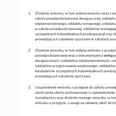
1.
Złożenie wniosku, w tym zmiana wniosku wraz z d
szkoły ponadpodstawowej dwujęzycznej, oddziału
międzynarodowego, oddziału wstępnego, oddział
w szkole ponadpodstawowej, oddziałów wymagaj
szczególnych indywidualnych predyspozycji oraz do
prowadzących szkolenie sportowe w szkołach p
2
Złożenie wniosku, w tym zmiana wniosku o przyjęc
ponadpodstawowej wraz z dokumentami
z wyłąc
dwujęzycznych i oddziałów międzynarodowych, od
oddziałów przygotowania wojskowego, oddziałów
kandydatów szczególnych indywidualnych predyspoz
prowadzących szkolenie sportowe.
3.
Uzupełnienie wniosku o przyjęcie do szkoły pon
ukończenia szkoły podstawowej i o zaświadczenie
ósmoklasisty oraz złożenie nowego wniosku, w ty
wniosku o przyjęcie, z uwagi na zamianę szkół do k