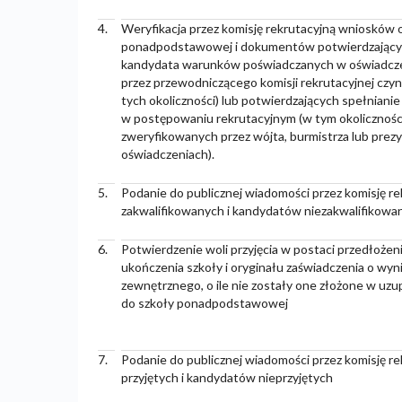
4.
Weryfikacja przez komisję rekrutacyjną wniosków o
ponadpodstawowej i dokumentów potwierdzającyc
kandydata warunków poświadczanych w oświadcze
przez przewodniczącego komisji rekrutacyjnej czy
tych okoliczności) lub potwierdzających spełniani
w postępowaniu rekrutacyjnym (w tym okolicznośc
zweryfikowanych przez wójta, burmistrza lub pre
oświadczeniach).
5.
Podanie do publicznej wiadomości przez komisję re
zakwalifikowanych i kandydatów niezakwalifikowa
6.
Potwierdzenie woli przyjęcia w postaci przedłoże
ukończenia szkoły i oryginału zaświadczenia o wy
zewnętrznego, o ile nie zostały one złożone w uzu
do szkoły ponadpodstawowej
7.
Podanie do publicznej wiadomości przez komisję re
przyjętych i kandydatów nieprzyjętych