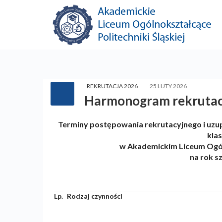
REKRUTACJA 2026
25 LUTY 2026
Harmonogram rekrutacj
Terminy postępowania rekrutacyjnego i uzu
kla
w Akademickim Liceum Ogóln
na rok s
Lp.
Rodzaj czynności