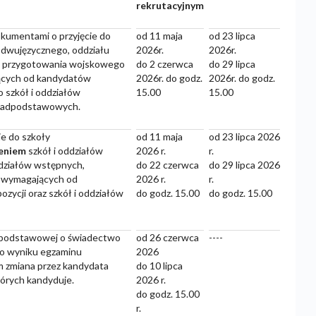
rekrutacyjnym
okumentami o przyjęcie do
od 11 maja
od 23 lipca
 dwujęzycznego, oddziału
2026r.
2026r.
u przygotowania wojskowego
do 2 czerwca
do 29 lipca
ących od kandydatów
2026r. do godz.
2026r. do godz.
 szkół i oddziałów
15.00
15.00
onadpodstawowych.
ie do szkoły
od 11 maja
od 23 lipca 2026
zeniem
szkół i oddziałów
2026 r.
r.
działów wstępnych,
do 22 czerwca
do 29 lipca 2026
 wymagających od
2026 r.
r.
ycji oraz szkół i oddziałów
do godz. 15.00
do godz. 15.00
adpodstawowej o świadectwo
od 26 czerwca
----
 o wyniku egzaminu
2026
m zmiana przez kandydata
do 10 lipca
tórych kandyduje.
2026 r.
do godz. 15.00
r.